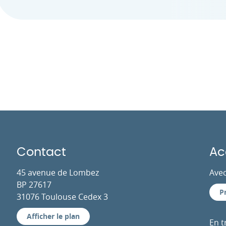
Contact
Ac
45 avenue de Lombez
Avec
BP 27617
P
31076 Toulouse Cedex 3
Afficher le plan
En 