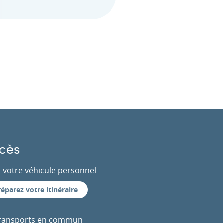
cès
 votre véhicule personnel
réparez votre itinéraire
transports en commun